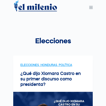
S
k
i
p
t
o
Elecciones
c
o
n
t
ELECCIONES
,
HONDURAS
,
POLÍTICA
e
n
¿Qué dijo Xiomara Castro en
su primer discurso como
t
presidenta?