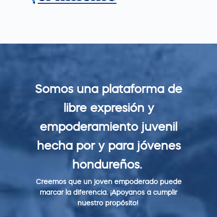
S
k
i
p
t
o
Somos una plataforma de
c
o
libre expresión y
n
empoderamiento juvenil
t
e
hecha por y para jóvenes
n
hondureños.
t
Creemos que un joven empoderado puede
marcar la diferencia. ¡Apoyanos a cumplir
nuestro propósito!