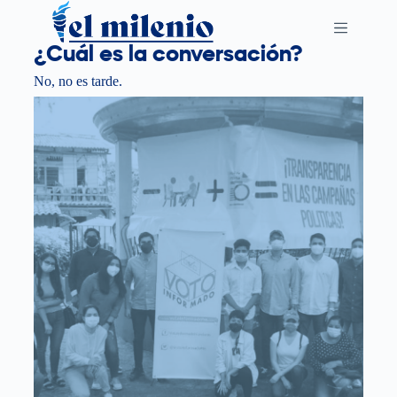
S
k
¿Cuál es la conversación?
i
No, no es tarde.
p
t
o
c
o
n
t
e
n
t