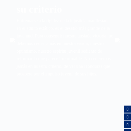
su criterio
Enfrentarse a la rigidez de la injusticia manifestada
en el adulto estático, es el desafío más grande de la
juventud. Para conseguir nuestra ansiada victoria, no
debemos ceder jamás en nuestra visión, nuestro
optimismo, nuestro espíritu juvenil sediento de
reformar lo que parece irreformable. No cederemos
jamás en nuestro criterio, de ver una Honduras que
prospera por el impulso juvenil de sus hijos.