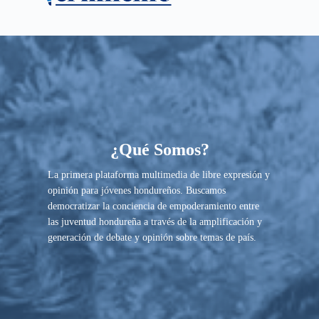
S
k
i
p
t
o
c
o
¿Qué Somos?
n
La primera plataforma multimedia de libre expresión y
t
opinión para jóvenes hondureños. Buscamos
e
democratizar la conciencia de empoderamiento entre
n
las juventud hondureña a través de la amplificación y
t
generación de debate y opinión sobre temas de país.