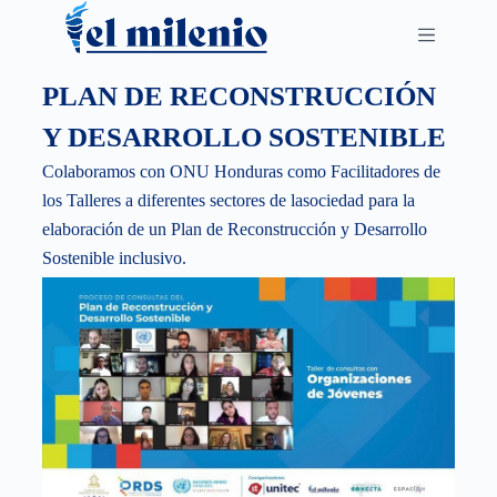
S
k
i
PLAN DE RECONSTRUCCIÓN
p
Y DESARROLLO SOSTENIBLE
t
o
Colaboramos con ONU Honduras como Facilitadores de
c
los Talleres a diferentes sectores de lasociedad para la
o
elaboración de un Plan de Reconstrucción y Desarrollo
n
Sostenible inclusivo.
t
e
n
t