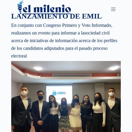
S
k
LANZAMIENTO DE EMIL
i
En conjunto con Congreso Primero y Voto Informado,
p
realizamos un evento para informar a lasociedad civil
t
acerca de iniciativas de información acerca de los perfiles
o
de los candidatos adiputados para el pasado proceso
c
electoral
o
n
t
e
n
t