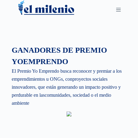
S
k
i
p
t
o
GANADORES DE PREMIO
c
YOEMPRENDO
o
n
El Premio Yo Emprendo busca reconocer y premiar a los
t
emprendimientos u ONGs, conproyectos sociales
e
innovadores, que están generando un impacto positivo y
n
perdurable en lascomunidades, sociedad o el medio
t
ambiente