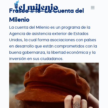
S
Frasco #18- La Cuenta del
k
i
Milenio
p
La cuenta del Milenio es un programa de la
t
Agencia de asistencia exterior de Estados
o
Unidos, la cual forma asociaciones con países
c
en desarrollo que están comprometidos con la
o
buena gobernanza, la libertad económica y la
n
inversión en sus ciudadanos.
t
e
n
t