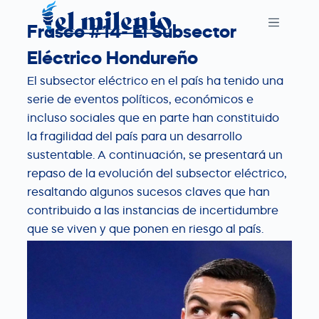
S
Frasco #14- El Subsector
k
i
Eléctrico Hondureño
p
El subsector eléctrico en el país ha tenido una
t
serie de eventos políticos, económicos e
o
incluso sociales que en parte han constituido
c
la fragilidad del país para un desarrollo
o
sustentable. A continuación, se presentará un
n
repaso de la evolución del subsector eléctrico,
t
resaltando algunos sucesos claves que han
e
contribuido a las instancias de incertidumbre
n
que se viven y que ponen en riesgo al país.
t