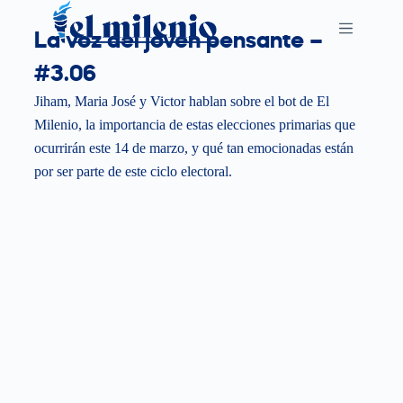
S
La voz del joven pensante –
k
#3.06
i
p
Jiham, Maria José y Victor hablan sobre el bot de El
t
Milenio, la importancia de estas elecciones primarias que
o
ocurrirán este 14 de marzo, y qué tan emocionadas están
c
por ser parte de este ciclo electoral.
o
n
t
e
n
t