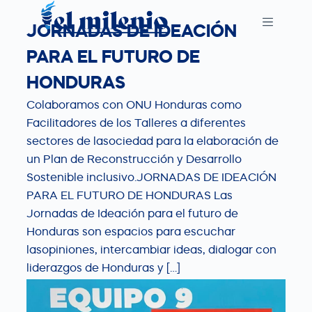
S
JORNADAS DE IDEACIÓN
k
i
PARA EL FUTURO DE
p
HONDURAS
t
Colaboramos con ONU Honduras como
o
Facilitadores de los Talleres a diferentes
c
sectores de lasociedad para la elaboración de
o
un Plan de Reconstrucción y Desarrollo
n
Sostenible inclusivo.JORNADAS DE IDEACIÓN
t
PARA EL FUTURO DE HONDURAS Las
e
Jornadas de Ideación para el futuro de
n
Honduras son espacios para escuchar
t
lasopiniones, intercambiar ideas, dialogar con
liderazgos de Honduras y […]