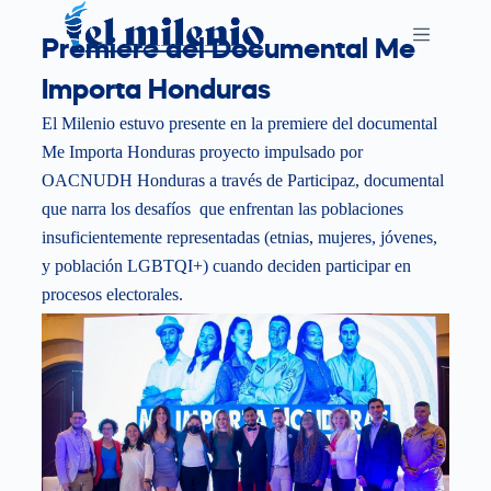
S
Premiere del Documental Me
k
Importa Honduras
i
p
El Milenio estuvo presente en la premiere del documental
t
Me Importa Honduras proyecto impulsado por
o
OACNUDH Honduras a través de Participaz, documental
c
que narra los desafíos que enfrentan las poblaciones
o
insuficientemente representadas (etnias, mujeres, jóvenes,
n
y población LGBTQI+) cuando deciden participar en
t
procesos electorales.
e
n
t