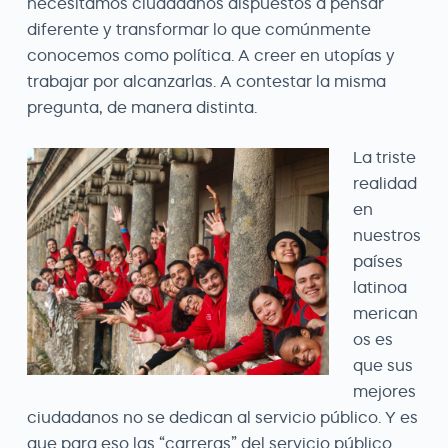
necesitamos ciudadanos dispuestos a pensar
diferente y transformar lo que comúnmente
conocemos como política. A creer en utopías y
trabajar por alcanzarlas. A contestar la misma
pregunta, de manera distinta.
La triste
realidad
en
nuestros
países
latinoa
merican
os es
que sus
mejores
ciudadanos no se dedican al servicio público. Y es
que para eso las “carreras” del servicio público