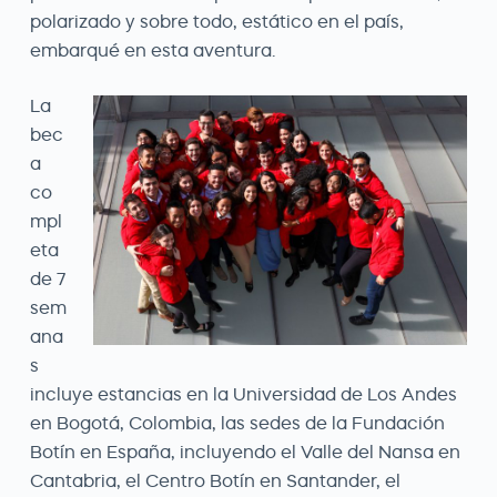
polarizado y sobre todo, estático en el país,
embarqué en esta aventura.
La
bec
a
co
mpl
eta
de 7
sem
ana
s
incluye estancias en la Universidad de Los Andes
en Bogotá, Colombia, las sedes de la Fundación
Botín en España, incluyendo el Valle del Nansa en
Cantabria, el Centro Botín en Santander, el