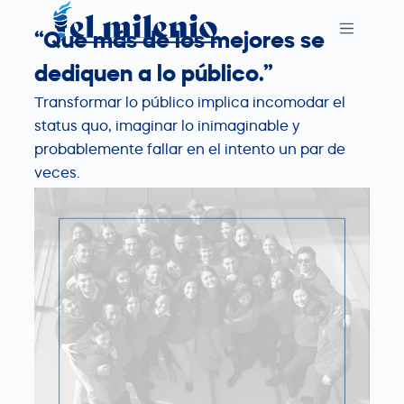
S
“Que más de los mejores se
k
i
dediquen a lo público.”
p
Transformar lo público implica incomodar el
t
status quo, imaginar lo inimaginable y
o
probablemente fallar en el intento un par de
c
veces.
o
n
t
e
n
t