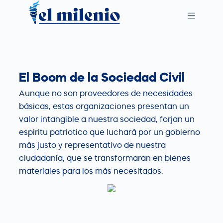
S
k
i
p
t
El Boom de la Sociedad Civil
o
c
Aunque no son proveedores de necesidades
o
básicas, estas organizaciones presentan un
n
valor intangible a nuestra sociedad, forjan un
t
espiritu patriotico que luchará por un gobierno
e
más justo y representativo de nuestra
n
ciudadanía, que se transformaran en bienes
t
materiales para los más necesitados.