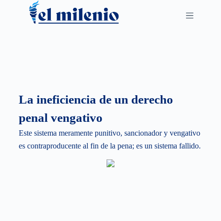
S
k
i
p
t
o
c
La ineficiencia de un derecho
o
n
penal vengativo
t
Este sistema meramente punitivo, sancionador y vengativo
e
es contraproducente al fin de la pena; es un sistema fallido.
n
t