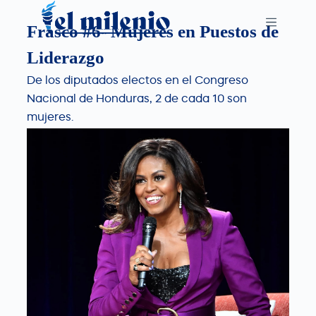
S
Frasco #6- Mujeres en Puestos de
k
i
Liderazgo
p
De los diputados electos en el Congreso
t
Nacional de Honduras, 2 de cada 10 son
o
mujeres.
c
o
n
t
e
n
t