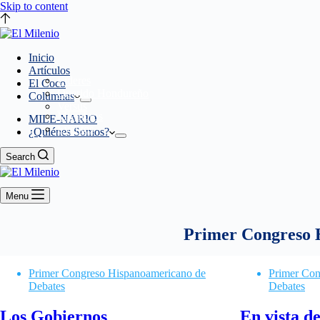
Skip to content
Inicio
Artículos
Líderes
El Coco
Querido Hondureño
Columnas
Versus
Miembros
MILE-NARIO
Eventos
¿Quiénes Somos?
Search
Menu
Primer Congreso 
Primer Congreso Hispanoamericano de
Primer Con
Debates
Debates
Los Gobiernos
En vista de