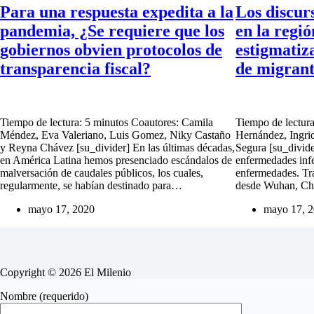
Para una respuesta expedita a la
Los discur
pandemia, ¿Se requiere que los
en la regi
gobiernos obvien protocolos de
estigmatiz
transparencia fiscal?
de migrant
Tiempo de lectura: 5 minutos Coautores: Camila
Tiempo de lectur
Méndez, Eva Valeriano, Luis Gomez, Niky Castaño
Hernández, Ingrid
y Reyna Chávez [su_divider] En las últimas décadas,
Segura [su_divider
en América Latina hemos presenciado escándalos de
enfermedades infe
malversación de caudales públicos, los cuales,
enfermedades. Tr
regularmente, se habían destinado para…
desde Wuhan, Ch
mayo 17, 2020
mayo 17, 
Copyright © 2026 El Milenio
Nombre (requerido)