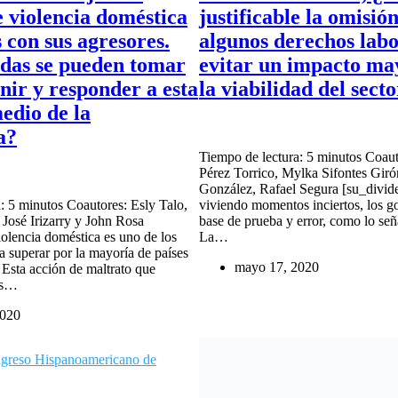
e violencia doméstica
justificable la omisió
 con sus agresores.
algunos derechos labo
das se pueden tomar
evitar un impacto ma
nir y responder a esta
la viabilidad del sect
medio de la
a?
Tiempo de lectura: 5 minutos Coau
Pérez Torrico, Mylka Sifontes Gir
González, Rafael Segura [su_divid
: 5 minutos Coautores: Esly Talo,
viviendo momentos inciertos, los g
José Irizarry y John Rosa
base de prueba y error, como lo se
iolencia doméstica es uno de los
La…
a superar por la mayoría de países
mayo 17, 2020
 Esta acción de maltrato que
es…
2020
greso Hispanoamericano de