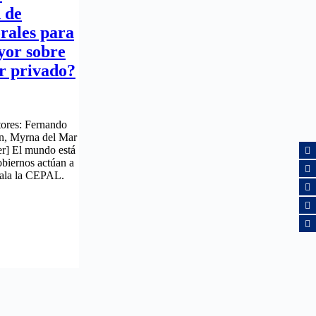
n de
rales para
yor sobre
or privado?
tores: Fernando
ón, Myrna del Mar
er] El mundo está
obiernos actúan a
ñala la CEPAL.