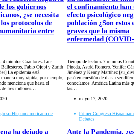
de los gobiernos
el confinamiento han 
icanos, ¿se necesita
efecto psicológico neg
 los protocolos de
población ¿Son estos 
 humanitaria entre
graves que la misma
enfermedad (COVID-
: 4 minutos Coautores: Luis
Tiempo de lectura: 7 minutos Coau
Ballesteros, Fabio Ojopi y Zarith
Pineda, Astrid Romero, Yenifer Cán
der] La epidemia está
Jiménez y Kenny Martínez [su_div
 manera muy rápida, por ejemplo,
pasó en cuestión de días a ser difer
do menciona que hasta el
conocíamos, América Latina más q
 de tres millones…
las…
2020
mayo 17, 2020
greso Hispanoamericano de
Primer Congreso Hispanoam
Debates
ena ha dejado a
Ante la Pandemia, ¿e