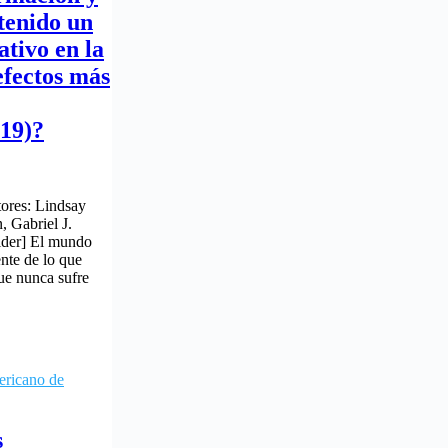
tenido un
ativo en la
efectos más
19)?
tores: Lindsay
, Gabriel J.
ider] El mundo
ente de lo que
ue nunca sufre
ericano de
s