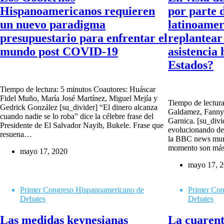
Hispanoamericanos requieren
por parte 
un nuevo paradigma
latinoamer
presupuestario para enfrentar el
replantear
mundo post COVID-19
asistencia
Estados?
Tiempo de lectura: 5 minutos Coautores: Huáscar
Fidel Muño, María José Martínez, Miguel Mejía y
Tiempo de lectura
Gedrick González [su_divider] “El dinero alcanza
Galdamez, Fanny 
cuando nadie se lo roba” dice la célebre frase del
Garnica. [su_divi
Presidente de El Salvador Nayib, Bukele. Frase que
evolucionando de
resuena…
la BBC news mun
momento son más
mayo 17, 2020
mayo 17, 
Primer Congreso Hispanoamericano de
Primer Con
Debates
Debates
Las medidas keynesianas
La cuarent