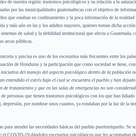
des de nuestra región: trastornos psicológicos y su relación a la satura
as por las municipalidades guatemaltecas con el objetivo de informar la
llos que estaban en confinamiento y la poca información de la realidad
mala y más aún en las y los adultos mayores, quienes toman dicha acc
 sistemas de salud y la debilidad institucional que afecta a Guatemala, c
as arcas públicas.
oncreta y precisa es uno de los escenarios más frecuentes entre los paíse
ituación de Honduras y la participación que como sociedad se tiene, con
iniciativa del manejo del aspecto psicológico dentro de la población no
an entendido el estrés bajo el cual se encuentra el pueblo y han dejad
tan de tratamientos y que en las salas de emergencias no son considera
 personas que tienen trastornos psicológicos con los que han lidiado 
depresión, por nombrar unos cuantos, ya rondaban por la faz de la tierr
o para atender las necesidades básicas del pueblo puertorriqueño. Se som
e el COVID-19 dándoles escenarios psicológicos que les acompañan desde