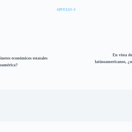
ARTICLES: 0
En vista de
netes económicos estatales
latinoamericanos, ¿se
noamérica?