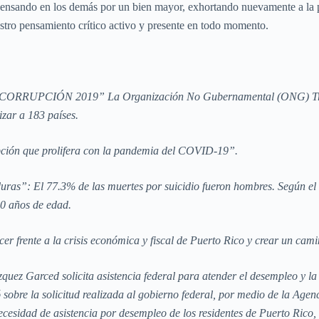
. Pensando en los demás por un bien mayor, exhortando nuevamente a la 
stro pensamiento crítico activo y presente en todo momento.
RUPCIÓN 2019” La Organización No Gubernamental (ONG) Transpare
izar a 183 países.
pción que prolifera con la pandemia del COVID-19”.
duras”: El 77.3% de las muertes por suicidio fueron hombres. Según el
30 años de edad.
r frente a la crisis económica y fiscal de Puerto Rico y crear un cam
uez Garced solicita asistencia federal para atender el desempleo y l
bre la solicitud realizada al gobierno federal, por medio de la Ag
 necesidad de asistencia por desempleo de los residentes de Puerto Rico