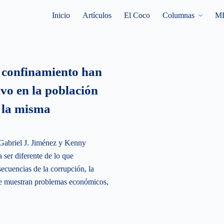
Inicio
Artículos
El Coco
Columnas
M
l confinamiento han
ivo en la población
e la misma
Gabriel J. Jiménez y Kenny
 ser diferente de lo que
cuencias de la corrupción, la
que muestran problemas económicos,