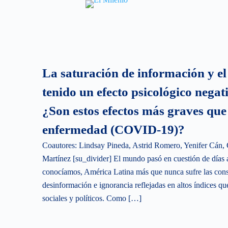
S
k
i
p
t
La saturación de información y e
o
tenido un efecto psicológico negat
c
o
¿Son estos efectos más graves qu
n
enfermedad (COVID-19)?
t
e
Coautores: Lindsay Pineda, Astrid Romero, Yenifer Cán, 
n
Martínez [su_divider] El mundo pasó en cuestión de días a
t
conocíamos, América Latina más que nunca sufre las conse
desinformación e ignorancia reflejadas en altos índices 
sociales y políticos. Como […]