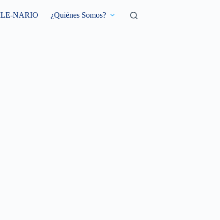
ILE-NARIO
¿Quiénes Somos?
ETA/IOTA
HONDURAS