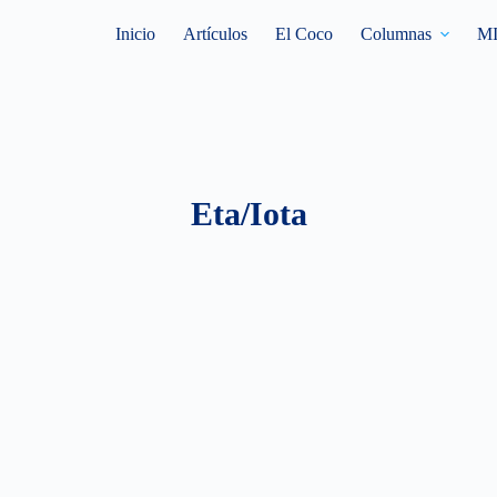
Inicio
Artículos
El Coco
Columnas
M
Eta/Iota
ETA/IOTA
HONDURAS