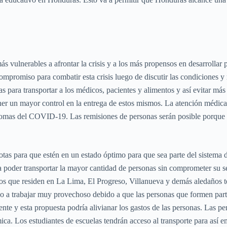
ás vulnerables a afrontar la crisis y a los más propensos en desarrollar
promiso para combatir esta crisis luego de discutir las condiciones y 
 para transportar a los médicos, pacientes y alimentos y así evitar más 
ner un mayor control en la entrega de estos mismos. La atención médica
ntomas del COVID-19. Las remisiones de personas serán posible porque 
otas para que estén en un estado óptimo para que sea parte del sistema d
ra poder transportar la mayor cantidad de personas sin comprometer s
anos que residen en La Lima, El Progreso, Villanueva y demás aledaños t
ivo a trabajar muy provechoso debido a que las personas que formen parte
nte y esta propuesta podría alivianar los gastos de las personas. Las p
ica. Los estudiantes de escuelas tendrán acceso al transporte para así e