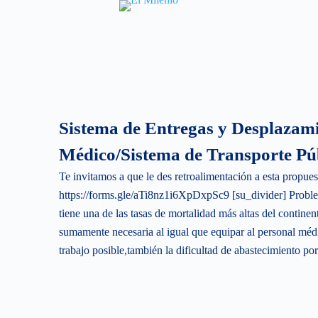
S
k
i
p
t
o
Sistema de Entregas y Desplazami
c
o
Médico/Sistema de Transporte Pú
n
Te invitamos a que le des retroalimentación a esta propues
t
https://forms.gle/aTi8nz1i6XpDxpSc9 [su_divider] Pro
e
tiene una de las tasas de mortalidad más altas del contine
n
sumamente necesaria al igual que equipar al personal méd
t
trabajo posible,también la dificultad de abastecimiento po