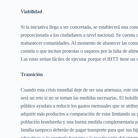
Viabilidad
Si la iniciativa llega a ser concretada, se establecerá una c
proporcionada a los ciudadanos a nivel nacional. Se cuenta c
reabastecer comunidades. Al momento de abastecer las comuni
comida o que incitan protestas o saqueos por la falta de ali
Las rutas serian fáciles de ejecutar porque el IHTT tiene un s
Transición
Cuando esta crisis mundial deje de ser una amenaza, este sis
será un reto si no se toman las medidas necesarias. El bolsi
público ayudara a reducir los gastos mensuales que se atribuye
adquirir más productos a comparación de estar limitando su pr
población hondureña y una buena medida complementaria para
familia tampoco deberán de pagar transporte para que sus hijo
educativos y la aportaría bastante a la reactivación del sis