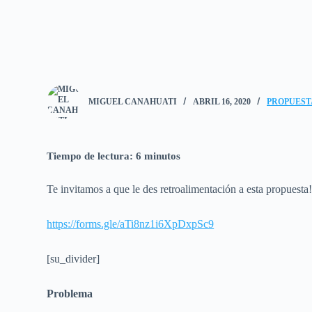
MIGUEL CANAHUATI
ABRIL 16, 2020
PROPUEST
Tiempo de lectura:
6
minutos
Te invitamos a que le des retroalimentación a esta propuesta
https://forms.gle/aTi8nz1i6XpDxpSc9
[su_divider]
Problema