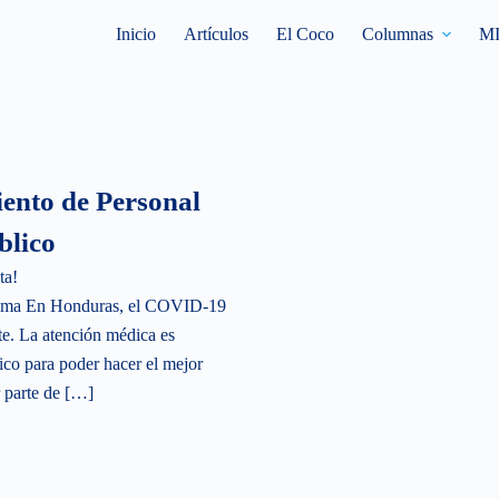
Inicio
Artículos
El Coco
Columnas
M
ento de Personal
blico
ta!
blema En Honduras, el COVID-19
nte. La atención médica es
ico para poder hacer el mejor
r parte de […]