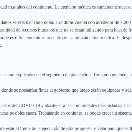
dad más altas del continente. La atención médica es sumamente necesari
udadanos se está haciendo notar. Honduras cuenta con alrededor de 7,00
tidad de recursos humanos que no se están utilizando para hacerle fren
donde es difícil encontrar un centro de salud o atención médica. El des
s.
n que serán explicadas en el segmento de planeación. Tomando en cuenta
io donde se prestarían flotas al gobierno que luego serán equipadas y ad
s casos del COVID-19 y abastecer a las comunidades más aisladas. Las f
icas posibles casos. Trabajando en conjunto, se puede crear un sistema d
 estar al frente de la ejecución de esta propuesta y velar para que se l