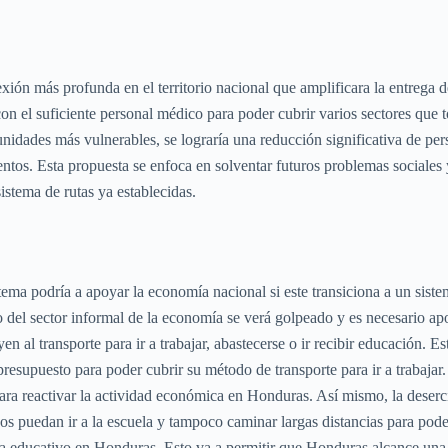
onexión más profunda en el territorio nacional que amplificara la entrega
on el suficiente personal médico para poder cubrir varios sectores que
dades más vulnerables, se lograría una reducción significativa de pers
mentos. Esta propuesta se enfoca en solventar futuros problemas sociale
istema de rutas ya establecidas.
tema podría a apoyar la economía nacional si este transiciona a un siste
llo del sector informal de la economía se verá golpeado y es necesario a
n al transporte para ir a trabajar, abastecerse o ir recibir educación. Es
esupuesto para poder cubrir su método de transporte para ir a trabajar. 
 reactivar la actividad económica en Honduras. Así mismo, la deserció
s puedan ir a la escuela y tampoco caminar largas distancias para poder a
tema educativo en Honduras. Esto va a permitir que Honduras alcance una