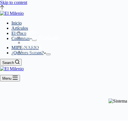
Skip to content
Inicio
Artículos
Líderes
El Coco
Querido Hondureño
Columnas
Versus
Miembros
MILE-NARIO
Eventos
¿Quiénes Somos?
Search
Menu