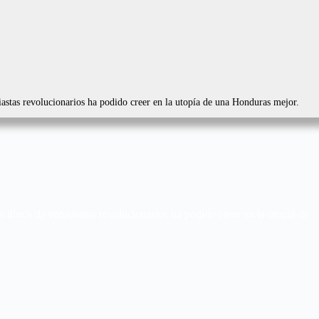
siastas revolucionarios ha podido creer en la utopía de una Honduras mejor.
 libros de entusiastas revolucionarios ha podido creer en la utopía de