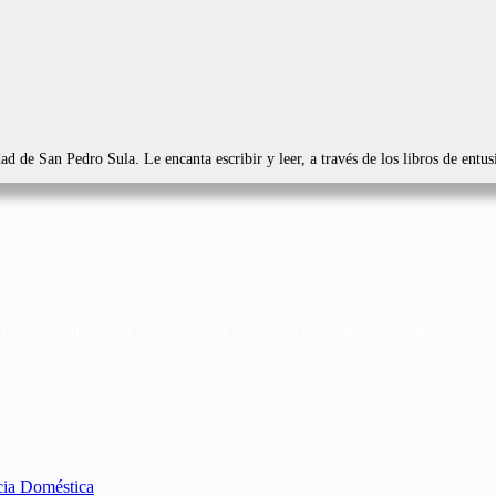
d de San Pedro Sula. Le encanta escribir y leer, a través de los libros de entu
versidad de San Pedro Sula. Le encanta escribir y leer, a través de los
cia Doméstica