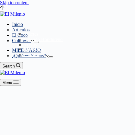
Skip to content
Inicio
Artículos
Líderes
El Coco
Querido Hondureño
Columnas
Versus
Miembros
MILE-NARIO
Eventos
¿Quiénes Somos?
Search
Menu