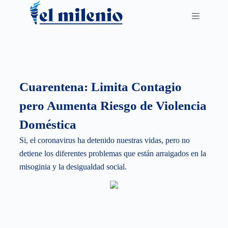
S
k
i
p
t
o
Cuarentena: Limita Contagio
c
pero Aumenta Riesgo de Violencia
o
n
Doméstica
t
Si, el coronavirus ha detenido nuestras vidas, pero no
e
detiene los diferentes problemas que están arraigados en la
n
misoginia y la desigualdad social.
t