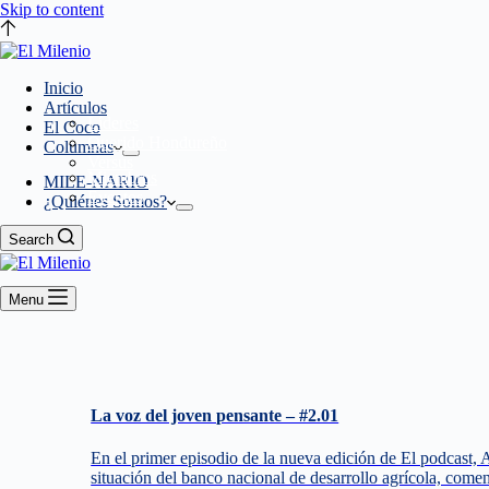
Skip to content
Inicio
Artículos
Líderes
El Coco
Querido Hondureño
Columnas
Versus
Miembros
MILE-NARIO
Eventos
¿Quiénes Somos?
Search
Menu
La voz del joven pensante – #2.01
En el primer episodio de la nueva edición de El podcast, 
situación del banco nacional de desarrollo agrícola, come