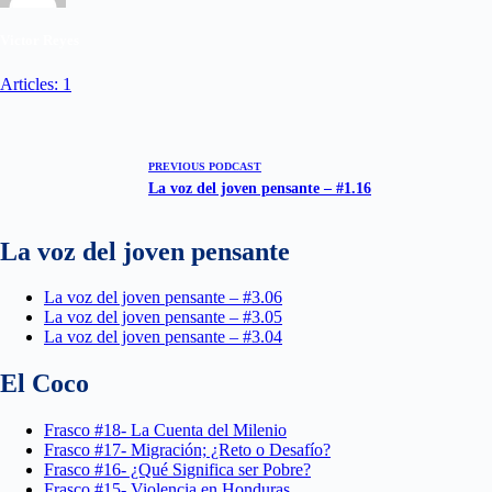
Victor Reyes
Articles: 1
PREVIOUS
PODCAST
La voz del joven pensante – #1.16
La voz del joven pensante
La voz del joven pensante – #3.06
La voz del joven pensante – #3.05
La voz del joven pensante – #3.04
El Coco
Frasco #18- La Cuenta del Milenio
Frasco #17- Migración; ¿Reto o Desafío?
Frasco #16- ¿Qué Significa ser Pobre?
Frasco #15- Violencia en Honduras