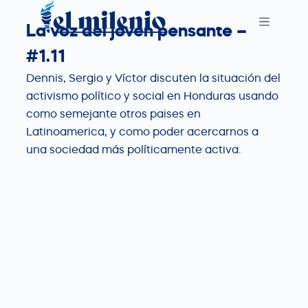
S
La voz del joven pensante –
k
i
#1.11
p
Dennis, Sergio y Víctor discuten la situación del
t
activismo político y social en Honduras usando
o
como semejante otros paises en
c
Latinoamerica, y como poder acercarnos a
o
una sociedad más políticamente activa.
n
t
e
n
t