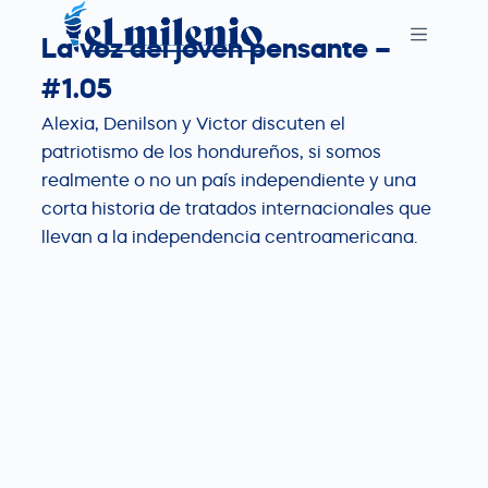
S
La voz del joven pensante –
k
i
#1.05
p
Alexia, Denilson y Victor discuten el
t
patriotismo de los hondureños, si somos
o
realmente o no un país independiente y una
c
corta historia de tratados internacionales que
o
llevan a la independencia centroamericana.
n
t
e
n
t