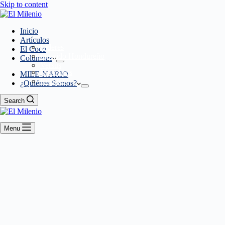
Skip to content
Inicio
Artículos
Líderes
El Coco
Querido Hondureño
Columnas
Versus
Miembros
MILE-NARIO
Eventos
¿Quiénes Somos?
Search
Menu