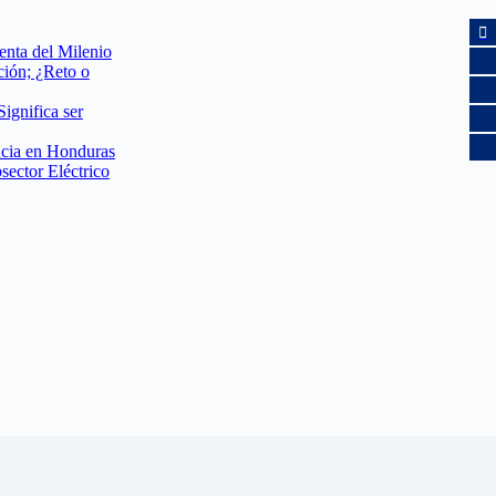
enta del Milenio
ción; ¿Reto o
ignifica ser
ncia en Honduras
sector Eléctrico