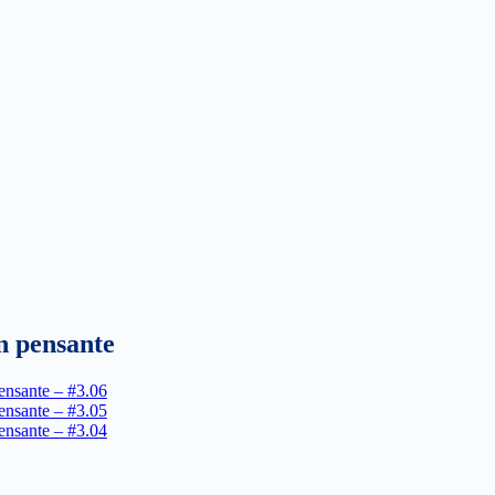
n pensante
ensante – #3.06
ensante – #3.05
ensante – #3.04