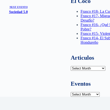
El Coco
NEXT
EVENTO
Frasco #18- La Cu
Sociedad 5.0
Frasco #17- Migra
Desafío?
Frasco #16- ¿Qué S
Pobre?
Frasco #15- Viole
Frasco #14- El Sub
Hondureño
Articulos
Articulos
Eventos
Eventos