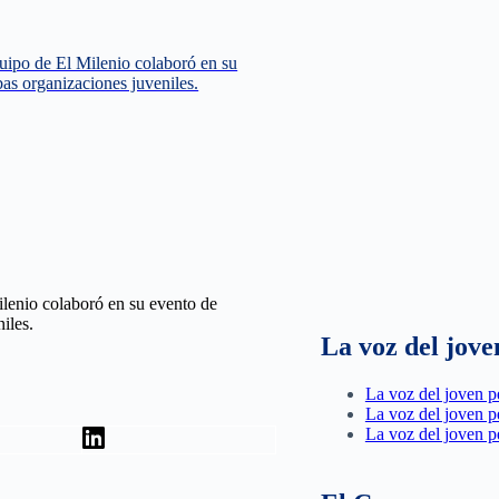
uipo de El Milenio colaboró en su
bas organizaciones juveniles.
ilenio colaboró en su evento de
iles.
La voz del jove
La voz del joven p
La voz del joven p
La voz del joven p