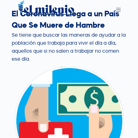
S
El Coronavirus Llega a un País
k
i
Que Se Muere de Hambre
p
Se tiene que buscar las maneras de ayudar a la
t
población que trabaja para vivir el día a día,
o
aquellos que si no salen a trabajar no comen
c
ese día.
o
n
t
e
n
t