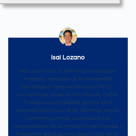
Isai Lozano
Isaí Lozano con 21 años es Licenciado en
Finanzas, egresado de la Universidad
Tecnológica Centroaméricana UNITEC.
Actualmente reside en San Manuel, Cortés.
Trabaja en contabilidad general en la
empresa multinacional de alimentos Nestlé.
Durante su periodo universitario fue
vicepresidente de la Asociación de Finanzas y
Presidente del grupo estudiantil Club Verde.