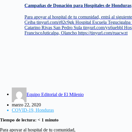
Campañas de Donación para Hospitales de Honduras
Para apoyar al hospital de tu comunidad, entrá al siguient
Ceiba tinyurl.com/r82c9gk Hospital Escuela Tegucigalpa 
Catarino Rivas San Pedro Sula tinyurl.com/yx6uebbl Hos
FranciscoJuticalpa, Olancho https://tinyurl.com/ruacwzt
Equipo Editorial de El Milenio
marzo 22, 2020
COVID-19
,
Honduras
Tiempo de lectura:
< 1
minuto
Para apoyar al hospital de tu comunidad,