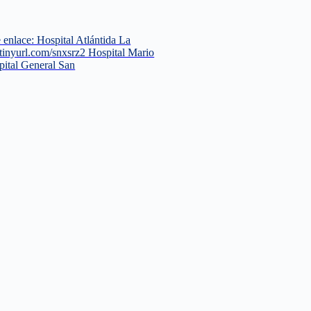
e enlace: Hospital Atlántida La
tinyurl.com/snxsrz2 Hospital Mario
pital General San