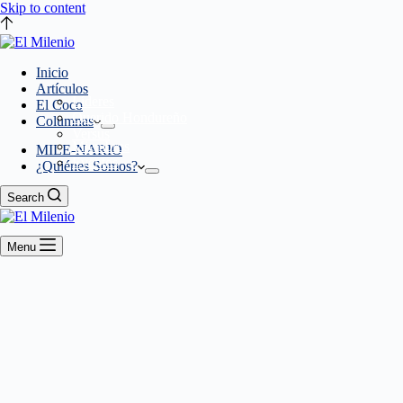
Skip to content
Inicio
Artículos
Líderes
El Coco
Querido Hondureño
Columnas
Versus
Miembros
MILE-NARIO
Eventos
¿Quiénes Somos?
Search
Menu