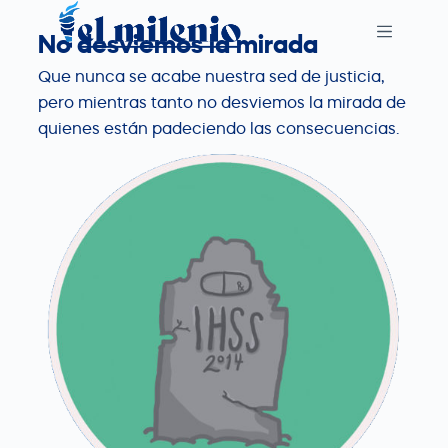
S
No desviemos la mirada
k
i
Que nunca se acabe nuestra sed de justicia,
p
pero mientras tanto no desviemos la mirada de
t
quienes están padeciendo las consecuencias.
o
c
o
n
t
e
n
t