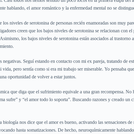
l. Casi todos nos hemos sentido un poco locos en la primera etapa del
te hablando, el amor romántico y la enfermedad mental no se distingu
 los niveles de serotonina de personas recién enamoradas son muy parec
igadores creen que los bajos niveles de serotonina se relacionan con e
Asimismo, los bajos niveles de serotonina están asociados al trastorno a
amiento.
negativas. Seguí estando en contacto con mi ex pareja, tratando de est
mi vida, pero sentía como si era mi trabajo ser miserable. Yo pensaba que
una oportunidad de volver a estar juntos.
smica que diga que el sufrimiento equivale a una gran recompensa. No ha
 ama sufre” y “el amor todo lo soporta”. Buscando razones y creado un c
La biología nos dice que el amor es bueno, activando las sensaciones d
rovocando hasta somatizaciones. De hecho, neuroquímicamente hablando,