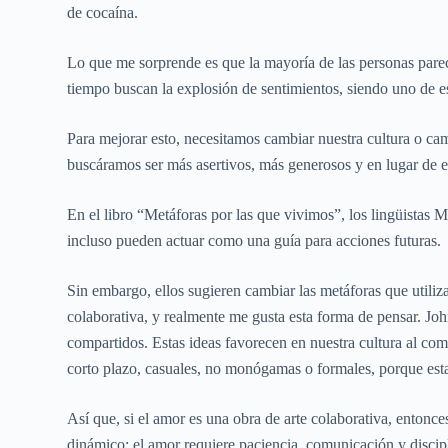
de cocaína.
Lo que me sorprende es que la mayoría de las personas pare
tiempo buscan la explosión de sentimientos, siendo uno de es
Para mejorar esto, necesitamos cambiar nuestra cultura o ca
buscáramos ser más asertivos, más generosos y en lugar de
En el libro “Metáforas por las que vivimos”, los lingüista
incluso pueden actuar como una guía para acciones futuras.
Sin embargo, ellos sugieren cambiar las metáforas que util
colaborativa, y realmente me gusta esta forma de pensar. Joh
compartidos. Estas ideas favorecen en nuestra cultura al comp
corto plazo, casuales, no monógamas o formales, porque esta
Así que, si el amor es una obra de arte colaborativa, entonce
dinámico; el amor requiere paciencia, comunicación y discipl