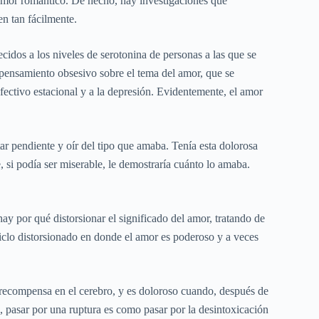
 amor romántico. De hecho, hay investigaciones que
en tan fácilmente.
idos a los niveles de serotonina de personas a las que se
l pensamiento obsesivo sobre el tema del amor, que se
fectivo estacional y a la depresión. Evidentemente, el amor
ar pendiente y oír del tipo que amaba. Tenía esta dolorosa
, si podía ser miserable, le demostraría cuánto lo amaba.
y por qué distorsionar el significado del amor, tratando de
iclo distorsionado en donde el amor es poderoso y a veces
e recompensa en el cerebro, y es doloroso cuando, después de
 pasar por una ruptura es como pasar por la desintoxicación