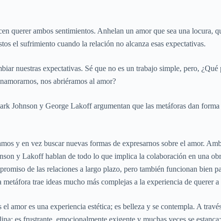
cen querer ambos sentimientos. Anhelan un amor que sea una locura, qu
tos el sufrimiento cuando la relación no alcanza esas expectativas.
mbiar nuestras expectativas. Sé que no es un trabajo simple, pero, ¿Qué
 enamorarnos, nos abriéramos al amor?
s Mark Johnson y George Lakoff argumentan que las metáforas dan forma
izamos y en vez buscar nuevas formas de expresarnos sobre el amor. Am
nson y Lakoff hablan de todo lo que implica la colaboración en una obr
romiso de las relaciones a largo plazo, pero también funcionan bien para
 metáfora trae ideas mucho más complejas a la experiencia de querer a
s el amor es una experiencia estética; es belleza y se contempla. A travé
ina; es frustrante, emocionalmente exigente y muchas veces se estanca; 