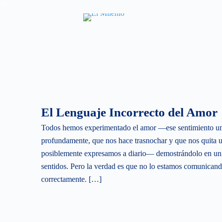
S
k
i
p
t
o
c
o
El Lenguaje Incorrecto del Amor
n
t
Todos hemos experimentado el amor —ese sentimiento uni
e
profundamente, que nos hace trasnochar y que nos quita u
n
posiblemente expresamos a diario— demostrándolo en un s
t
sentidos. Pero la verdad es que no lo estamos comunican
correctamente. […]