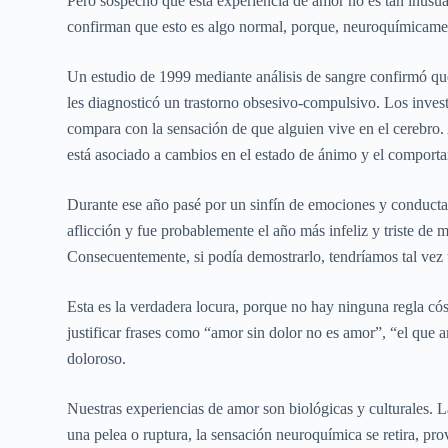
Pero sospecho que esta experiencia de amor no es tan inusua
confirman que esto es algo normal, porque, neuroquímicamen
Un estudio de 1999 mediante análisis de sangre confirmó que
les diagnosticó un trastorno obsesivo-compulsivo. Los invest
compara con la sensación de que alguien vive en el cerebro. 
está asociado a cambios en el estado de ánimo y el comport
Durante ese año pasé por un sinfín de emociones y conductas 
aflicción y fue probablemente el año más infeliz y triste de 
Consecuentemente, si podía demostrarlo, tendríamos tal vez 
Esta es la verdadera locura, porque no hay ninguna regla có
justificar frases como “amor sin dolor no es amor”, “el que
doloroso.
Nuestras experiencias de amor son biológicas y culturales. 
una pelea o ruptura, la sensación neuroquímica se retira, p