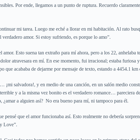
ensibles. Por ende, llegamos a un punto de ruptura. Recuerdo claramente
tinuar mi tarea. Luego me eché a llorar en mi habitación. Al rato busq
l verdadero amor. Si estoy sufriendo, es porque lo amo”.
el amor. Esto suena tan extraño para mí ahora, pero a los 22, anhelaba 
 dolor atravesara en mí. En ese momento, fui irracional; estaba furiosa 
 tipo que acababa de dejarme por mensaje de texto, estando a 4454.1 km 
 ¡mi salvadora!, y en medio de una canción, en un salón medio constr
errible y a la misma vez bonito es el verdadero romance… pareciera de
o, ¿amar a alguien así? No era bueno para mí, ni tampoco para él.
que pensé que el amor funcionaba así. Esto realmente no debería sorpre
azy Love”.