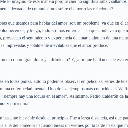
a. Me lo imagino de esta manera porque caer no significa saltar; saltamo
anera adecuada de comunicarnos sobre el amor o las relaciones?
áforas que usamos para hablar del amor son un problema, ya que en el
enloquecemos, y luego, todo eso nos enferma— lo que conlleva a que n
s, proyectan el sentimiento y experiencia de amar a alguien de una man
as imprevistas y totalmente inevitables que el amor produce.
 amor con un gran dolor y sufrimiento? Y, ¿por qué hablamos de esta e
 todas partes. Esto lo podemos observar en películas, series de televisi
n una enfermedad mental. Uno de los ejemplos más conocidos es Willia
o: “siempre hay una locura en el amor”. Asimismo, Pedro Calderón de l
mor y poco dura”.
bastante inestable desde el principio. Fue a larga distancia, así que pa
la silla del comedor haciendo tareas un viernes por la tarde hasta que