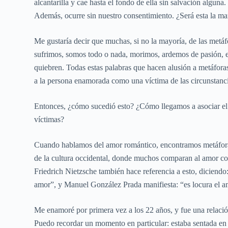
alcantarilla y cae hasta el fondo de ella sin salvación algun
Además, ocurre sin nuestro consentimiento. ¿Será esta la m
Me gustaría decir que muchas, si no la mayoría, de las met
sufrimos, somos todo o nada, morimos, ardemos de pasión, 
quiebren. Todas estas palabras que hacen alusión a metáfora
a la persona enamorada como una víctima de las circunstanci
Entonces, ¿cómo sucedió esto? ¿Cómo llegamos a asociar el
víctimas?
Cuando hablamos del amor romántico, encontramos metáforas en
de la cultura occidental, donde muchos comparan al amor co
Friedrich Nietzsche también hace referencia a esto, diciend
amor”, y Manuel González Prada manifiesta: “es locura el a
Me enamoré por primera vez a los 22 años, y fue una relación 
Puedo recordar un momento en particular: estaba sentada en 