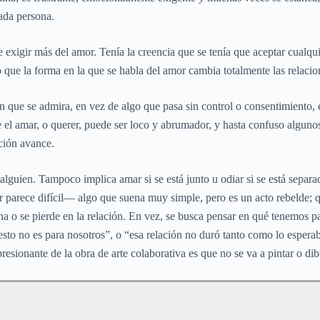
cada persona.
xigir más del amor. Tenía la creencia que se tenía que aceptar cualqui
ue la forma en la que se habla del amor cambia totalmente las relacio
en que se admira, en vez de algo que pasa sin control o consentimiento
 el amar, o querer, puede ser loco y abrumador, y hasta confuso algunos 
ación avance.
alguien. Tampoco implica amar si se está junto u odiar si se está separa
ar parece difícil— algo que suena muy simple, pero es un acto rebelde;
 o se pierde en la relación. En vez, se busca pensar en qué tenemos par
to no es para nosotros”, o “esa relación no duró tanto como lo esper
sionante de la obra de arte colaborativa es que no se va a pintar o dibu