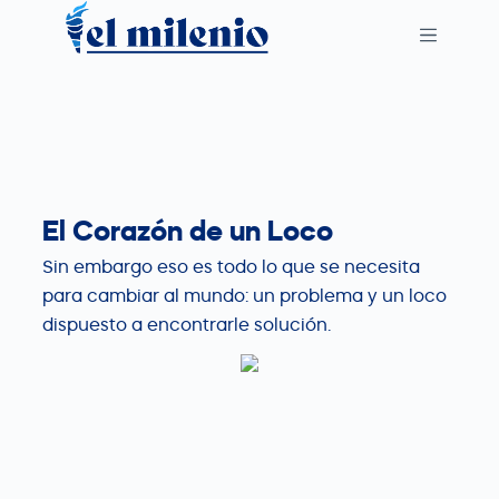
S
k
i
p
t
o
c
El Corazón de un Loco
o
n
Sin embargo eso es todo lo que se necesita
t
para cambiar al mundo: un problema y un loco
e
dispuesto a encontrarle solución.
n
t