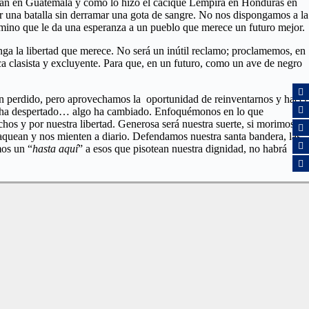
Umán en Guatemala y como lo hizo el cacique Lempira en Honduras en
r una batalla sin derramar una gota de sangre. No nos dispongamos a la
camino que le da una esperanza a un pueblo que merece un futuro mejor.
ga la libertad que merece. No será un inútil reclamo; proclamemos, en
a clasista y excluyente. Para que, en un futuro, como un ave de negro
an perdido, pero aprovechamos la oportunidad de reinventarnos y hacer
ros ha despertado… algo ha cambiado. Enfoquémonos en lo que
os y por nuestra libertad. Generosa será nuestra suerte, si morimos
aquean y nos mienten a diario. Defendamos nuestra santa bandera, las
mos un “
hasta aquí
” a esos que pisotean nuestra dignidad, no habrá