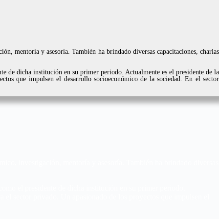
ción, mentoría y asesoría. También ha brindado diversas capacitaciones, charlas
 de dicha institución en su primer periodo. Actualmente es el presidente de la
tos que impulsen el desarrollo socioeconómico de la sociedad. En el sector
émico, investigación, mentoría y asesoría. También ha brindado diversas
mo el presidente de dicha institución en su primer periodo.
el sector privado. Un apasionado de los proyectos que impulsen el