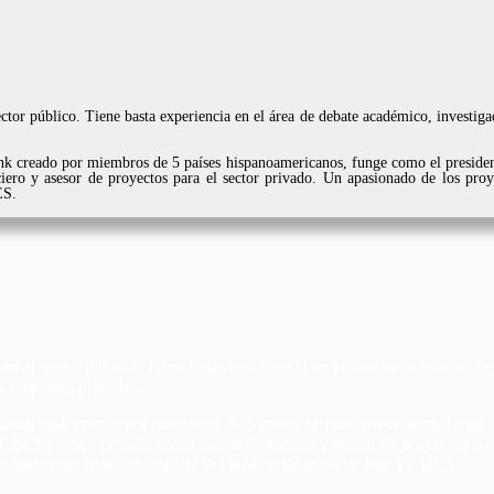
ctor público. Tiene basta experiencia en el área de debate académico, investiga
nk creado por miembros de 5 países hispanoamericanos, funge como el presidente
y asesor de proyectos para el sector privado. Un apasionado de los proyec
ES.
en el sector público. Tiene basta experiencia en el área de debate acad
 y empresas privadas.
think tank creado por miembros de 5 países hispanoamericanos, funge co
Se ha desempeñado como asesor financiero y asesor de proyectos para 
ja actualmente como encargado del área de finanzas de una PYMES.