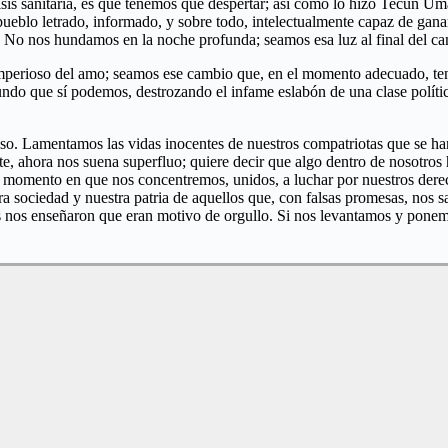
isis sanitaria, es que tenemos que despertar; así como lo hizo Tecun 
ueblo letrado, informado, y sobre todo, intelectualmente capaz de gana
al. No nos hundamos en la noche profunda; seamos esa luz al final del 
imperioso del amo; seamos ese cambio que, en el momento adecuado, ten
undo que sí podemos, destrozando el infame eslabón de una clase polític
oso. Lamentamos las vidas inocentes de nuestros compatriotas que se h
nte, ahora nos suena superfluo; quiere decir que algo dentro de nosot
momento en que nos concentremos, unidos, a luchar por nuestros derech
 sociedad y nuestra patria de aquellos que, con falsas promesas, nos s
ños nos enseñaron que eran motivo de orgullo. Si nos levantamos y pone