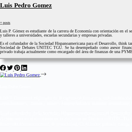
Luis Pedro Gomez
+ posts
Luis P. Gómez es estudiante de la carrera de Economía con orientación en el se
y talleres a universidades, escuelas secundarias y empresas privadas.
Es el cofundador de la Sociedad Hispanoamericana para el Desarrollo, think ta
Sociedad de Debates UNITEC TGU. Se ha desempeñado como asesor financiero 
privado trabaja actualmente como encargado del área de finanzas de una PYM
Luis Pedro Gomez
Luis P. Gómez es estudiante de la carrera de Economía con orientación 
capacitaciones, charlas y talleres a universidades, escuelas secundarias
Es el cofundador de la Sociedad Hispanoamericana para el Desarrollo, 
Actualmente es el presidente de la Sociedad de Debates UNITEC TGU. 
desarrollo socioeconómico de la sociedad. En el sector privado traba