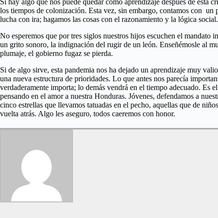
Si hay algo que nos puede quedar como aprendizaje después de esta cr
los tiempos de colonización. Esta vez, sin embargo, contamos con un p
lucha con ira; hagamos las cosas con el razonamiento y la lógica soci
No esperemos que por tres siglos nuestros hijos escuchen el mandato 
un grito sonoro, la indignación del rugir de un león. Enseñémosle al m
plumaje, el gobierno fugaz se pierda.
Si de algo sirve, esta pandemia nos ha dejado un aprendizaje muy vali
una nueva estructura de prioridades. Lo que antes nos parecía importa
verdaderamente importa; lo demás vendrá en el tiempo adecuado. Es el 
pensando en el amor a nuestra Honduras. Jóvenes, defendamos a nuestra
cinco estrellas que llevamos tatuadas en el pecho, aquellas que de ni
vuelta atrás. Algo les aseguro, todos caeremos con honor.