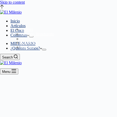
Skip to content
Inicio
Artículos
Líderes
El Coco
Querido Hondureño
Columnas
Versus
Miembros
MILE-NARIO
Eventos
¿Quiénes Somos?
Search
Menu