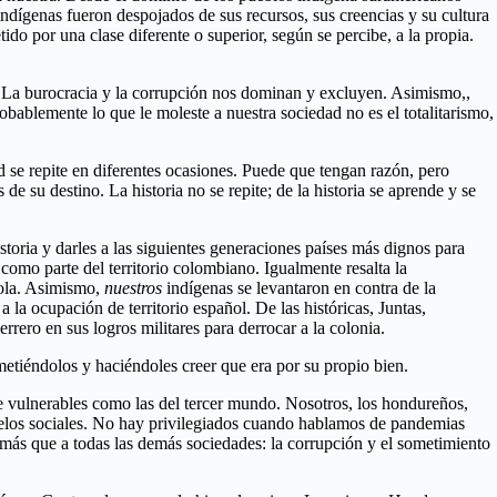
indígenas fueron despojados de sus recursos, sus creencias y su cultura
ido por una clase diferente o superior, según se percibe, a la propia.
ar. La burocracia y la corrupción nos dominan y excluyen. Asimismo,,
obablemente lo que le moleste a nuestra sociedad no es el totalitarismo,
d se repite en diferentes ocasiones. Puede que tengan razón, pero
e su destino. La historia no se repite; de la historia se aprende y se
oria y darles a las siguientes generaciones países más dignos para
como parte del territorio colombiano. Igualmente resalta la
ñola. Asimismo,
nuestros
indígenas se levantaron en contra de la
a ocupación de territorio español. De las históricas, Juntas,
rero en sus logros militares para derrocar a la colonia.
metiéndolos y haciéndoles creer que era por su propio bien.
e vulnerables como las del tercer mundo. Nosotros, los hondureños,
delos sociales. No hay privilegiados cuando hablamos de pandemias
más que a todas las demás sociedades: la corrupción y el sometimiento