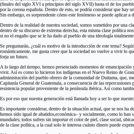
(finales del siglo XVI a principios del siglo XVII) hasta el de los pue
por la corona española. Dentro de esto, se podría considerar que hay un 
Sin embargo, es sorprendente cómo este fenómeno se puede aplicar a di
Dentro de la realidad de nuestra sociedad, somos sometidos por una clas
dentro de su discurso de extrema derecha, esta misma clase política nos
si no el engaño que se le ha dado al pueblo de una ideología totalmente
Se preguntarán, ¿cuál es motivo de la introducción de este tema? Según 
románticamente, me gusta creer que la sociedad no vuelve a vivir lo que 
forja un futuro.
A lo largo del tiempo, hemos presenciado momentos de emancipación y r
vivir. Así es como lo hicieron los indígenas en el Nuevo Reino de Gran
administración del pueblo obrero de la comunidad de Duitama, que, medi
Capitanía General de Guatemala, a consecuencia de las repercusiones po
resistencia popular proveniente de la península ibérica. Así como tamb
Es por eso que nuestra generación está llamada hoy a ser lo que nuestro
Es importante considerar, dentro de la situación actual, que se nos ha
hemos sido igual de abatidos,económica– y socialmente, como lo han s
mundiales; todos sufren sin importar el color de piel, clase social, ubic
de la clase política, a la cual solo le interesa cuánto dinero puede expr