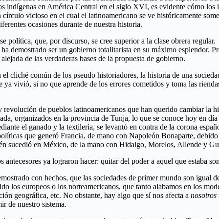
blos indígenas en América Central en el siglo XVI, es evidente cómo los 
círculo vicioso en el cual el latinoamericano se ve históricamente somet
ferentes ocasiones durante de nuestra historia.
e política, que, por discurso, se cree superior a la clase obrera regul
 ha demostrado ser un gobierno totalitarista en su máximo esplendor. Pr
 alejada de las verdaderas bases de la propuesta de gobierno.
el cliché común de los pseudo historiadores, la historia de una socieda
ya vivió, si no que aprende de los errores cometidos y toma las riendas d
evolución de pueblos latinoamericanos que han querido cambiar la hist
ada, organizados en la provincia de Tunja, lo que se conoce hoy en día 
ante el ganado y la textilería, se levantó en contra de la corona espa
líticas que generó Francia, de mano con Napoleón Bonaparte, debido a l
ién sucedió en México, de la mano con Hidalgo, Morelos, Allende y Guer
s antecesores ya lograron hacer: quitar del poder a aquel que estaba so
 demostrado con hechos, que las sociedades de primer mundo son igual d
ido los europeos o los norteamericanos, que tanto alabamos en los mo
ación geográfica, etc. No obstante, hay algo que sí nos afecta a
nosotros
imir de nuestro sistema.