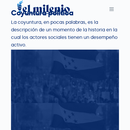
S
Coyuntura política
k
i
La coyuntura, en pocas palabras, es la
p
descripción de un momento de la historia en la
t
cual los actores sociales tienen un desempeño
o
activo.
c
o
n
t
e
n
t