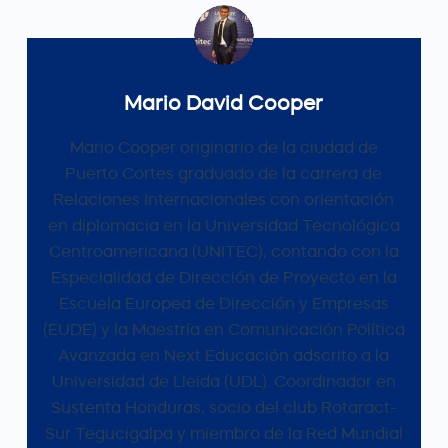
Mario David Cooper
Mario Cooper originario de la ciudad de
Puerto Cortes graduado de la carrera de
Relaciones Internacionales con orientación
en diplomacia en la Universidad Tecnológica
Centroamericana (UNITEC), contando con la
Especialidad de Dirección de Proyecto en la
Escuela Europea de Dirección y Empresas
(EUDE) y la Maestría en Comunicación Política
Avanzada en Next Educación adscrito a la
Universidad de Lleida (UDL). Coordinador en
Sustenta Honduras, socio del club Rotaract-
Sur Tegucigalpa y miembro de la Red Mundial