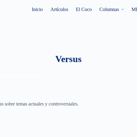
Inicio
Artículos
El Coco
Columnas
M
Versus
s sobre temas actuales y
s sobre temas actuales y controversiales.