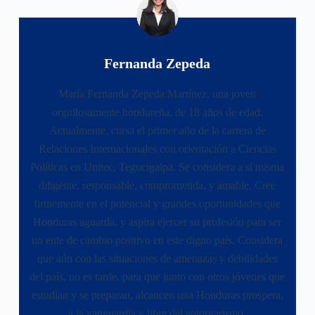
Fernanda Zepeda
María Fernanda Zepeda Martínez, una joven
orgullosamente hondureña, de 18 años de edad.
Actualmente, cursa el primer año de la carrera de
Relaciones Internacionales con orientación a Ciencias
Políticas en Unitec, Tegucigalpa. Se considera a sí misma
diligente, responsable, comprometida, y amable. Cree
firmemente en el potencial y grandes oportunidades que
Honduras aguarda, y aspira ejercer su profesión para ser
un ente de cambio positivo en este digno país. Considera
que aún con las situaciones de amenazas y debilidades
del país, no es tarde, para que junto con otros jóvenes que
estudian y se preparan, alcancen una Honduras prospera,
a la vanguardia y libre del autoritarismo.