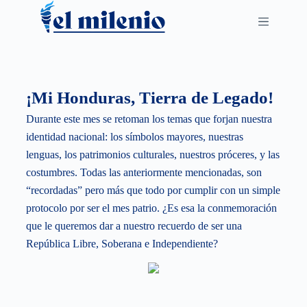
S
k
i
p
t
¡Mi Honduras, Tierra de Legado!
o
Durante este mes se retoman los temas que forjan nuestra
c
identidad nacional: los símbolos mayores, nuestras
o
lenguas, los patrimonios culturales, nuestros próceres, y las
n
costumbres. Todas las anteriormente mencionadas, son
t
“recordadas” pero más que todo por cumplir con un simple
e
protocolo por ser el mes patrio. ¿Es esa la conmemoración
n
que le queremos dar a nuestro recuerdo de ser una
t
República Libre, Soberana e Independiente?