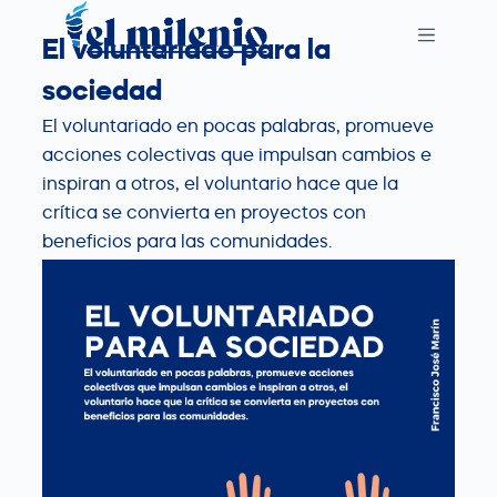
S
El voluntariado para la
k
i
sociedad
p
El voluntariado en pocas palabras, promueve
t
acciones colectivas que impulsan cambios e
o
inspiran a otros, el voluntario hace que la
c
crítica se convierta en proyectos con
o
beneficios para las comunidades.
n
t
e
n
t