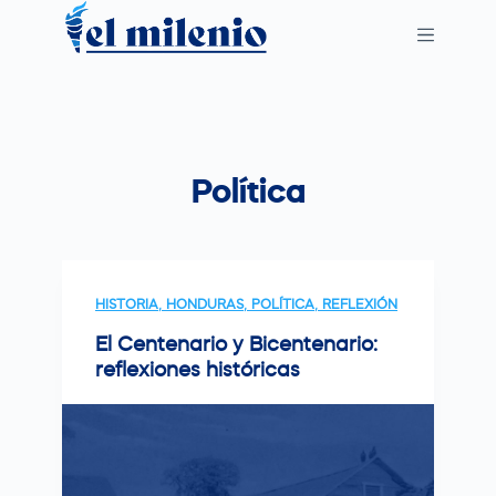
S
k
i
p
t
o
Política
c
o
n
t
HISTORIA
,
HONDURAS
,
POLÍTICA
,
REFLEXIÓN
e
n
El Centenario y Bicentenario:
reflexiones históricas
t