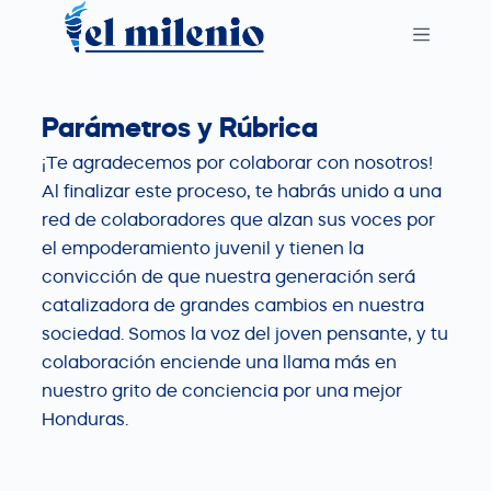
S
k
i
p
Parámetros y Rúbrica
t
¡Te agradecemos por colaborar con nosotros!
o
Al finalizar este proceso, te habrás unido a una
c
red de colaboradores que alzan sus voces por
o
el empoderamiento juvenil y tienen la
n
convicción de que nuestra generación será
t
catalizadora de grandes cambios en nuestra
e
sociedad. Somos la voz del joven pensante, y tu
n
colaboración enciende una llama más en
t
nuestro grito de conciencia por una mejor
Honduras.