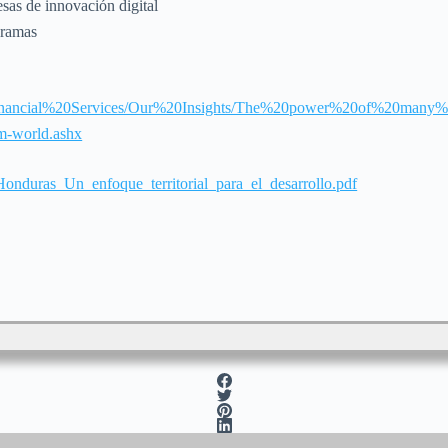
esas de innovación digital
gramas
es/Financial%20Services/Our%20Insights/The%20power%20of%20m
m-world.ashx
t/Honduras_Un_enfoque_territorial_para_el_desarrollo.pdf
!