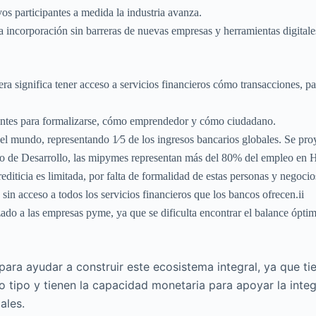
vos participantes a medida la industria avanza.
la incorporación sin barreras de nuevas empresas y herramientas digitale
iera significa tener acceso a servicios financieros cómo transacciones, p
tantes para formalizarse, cómo emprendedor y cómo ciudadano.
el mundo, representando 1⁄5 de los ingresos bancarios globales. Se pr
o de Desarrollo, las mipymes representan más del 80% del empleo en Ho
rediticia es limitada, por falta de formalidad de estas personas y negoc
sin acceso a todos los servicios financieros que los bancos ofrecen.ii
do a las empresas pyme, ya que se dificulta encontrar el balance óptimo
ara ayudar a construir este ecosistema integral, ya que ti
do tipo y tienen la capacidad monetaria para apoyar la int
ales.