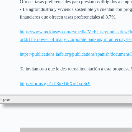
Ofrecer tasas preferenciales para préstamos dirigidos a empr
• La agroindustria y vivienda sostenible ya cuentan con pro
financieros que ofrecen tasas preferenciales al 8.7%.
https://www.mckinsey.com/~/media/McKinsey/Industri
orld/The-power-of-many-Corporate-banking-in-an-ecosyste
https://publications.iadb.org/publications/spanish/documen
Te invitamos a que le des retroalimentación a esta propuesta
https://forms.gle/aTi8nz1i6XpDxpSc9
+ posts