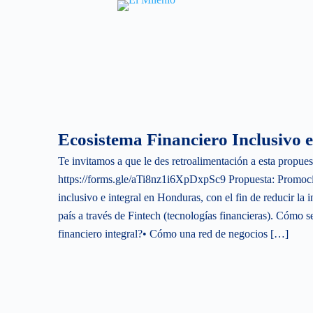
S
k
i
p
t
o
c
Ecosistema Financiero Inclusivo e
o
Te invitamos a que le des retroalimentación a esta propues
n
https://forms.gle/aTi8nz1i6XpDxpSc9 Propuesta: Promoci
t
inclusivo e integral en Honduras, con el fin de reducir la 
e
país a través de Fintech (tecnologías financieras). Cómo s
n
financiero integral?• Cómo una red de negocios […]
t