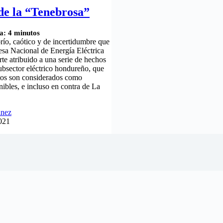
de la “Tenebrosa”
a:
4
minutos
ío, caótico y de incertidumbre que
sa Nacional de Energía Eléctrica
te atribuido a una serie de hechos
subsector eléctrico hondureño, que
rtos son considerados como
nibles, e incluso en contra de La
inez
2021