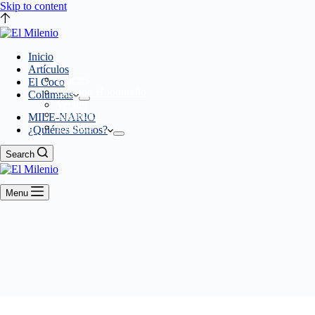
Skip to content
Inicio
Artículos
Líderes
El Coco
Querido Hondureño
Columnas
Versus
Miembros
MILE-NARIO
Eventos
¿Quiénes Somos?
Search
Menu